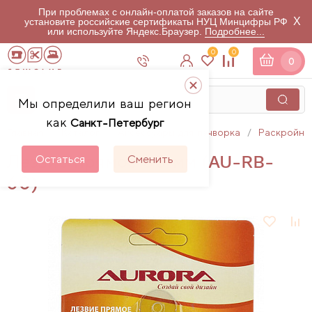
При проблемах с онлайн-оплатой заказов на сайте
X
установите российские сертификаты НУЦ Минцифры РФ
или используйте Яндекс.Браузер.
Подробнее...
0
0
0
Мы определили ваш регион
как
Санкт-Петербург
Главная
Каталог
Аксессуары для пэчворка
Раскройны
Лезвие прямое 60 мм (AU-RB-
Остаться
Сменить
60)