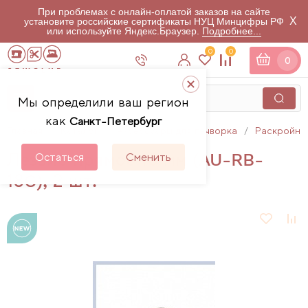
При проблемах с онлайн-оплатой заказов на сайте
X
установите российские сертификаты НУЦ Минцифры РФ
или используйте Яндекс.Браузер.
Подробнее...
0
0
0
Мы определили ваш регион
как
Санкт-Петербург
Главная
Каталог
Аксессуары для пэчворка
Раскройны
Лезвие прямое 18 мм (AU-RB-
Остаться
Сменить
18C), 2 шт.