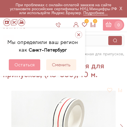
При проблемах с онлайн-оплатой заказов на сайте
X
установите российские сертификаты НУЦ Минцифры РФ
или используйте Яндекс.Браузер.
Подробнее...
0
0
0
Мы определили ваш регион
как
Санкт-Петербург
Главная
Каталог
Лента Aurora, бумажная для припусков, (
Лента Aurora, бумажная для
Остаться
Сменить
припусков, (AU-356), 10 м.