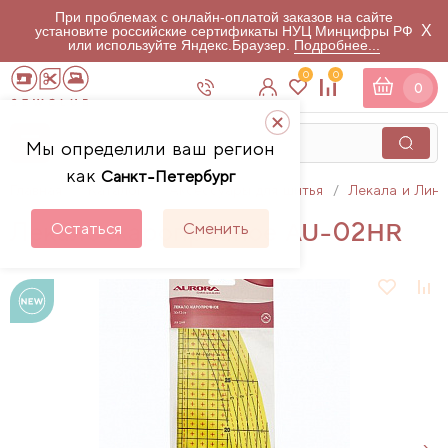
При проблемах с онлайн-оплатой заказов на сайте
X
установите российские сертификаты НУЦ Минцифры РФ
или используйте Яндекс.Браузер.
Подробнее...
0
0
0
Мы определили ваш регион
как
Санкт-Петербург
Главная
Каталог
Аксессуары для шитья
Лекала и Лин
Лекало жаропрочное AU-02HR
Остаться
Сменить