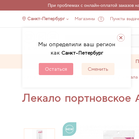
При проблемах с онлайн-оплатой заказов 
Санкт-Петербург
Магазины
Пункты выдач
0
Мы определили ваш регион
как
Санкт-Петербург
Каталог
Акции
П
Остаться
Сменить
Главная
Каталог
Аксессуары для шитья
Лекала
Лекало портновское