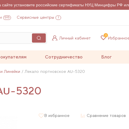
на сайте установите российские сертификаты НУЦ Минцифры РФ ил
и
Сервисные центры
595
1
0
Личный кабинет
Избранно
окупателям
Сотрудничество
Блог
 и Линейки
Лекало портновское AU-5320
 AU-5320
В избранное
Сравнение товаров