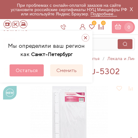
При проблемах с онлайн-оплатой заказов на сайте
X
установите российские сертификаты НУЦ Минцифры РФ
или используйте Яндекс.Браузер.
Подробнее...
0
0
0
Мы определили ваш регион
как
Санкт-Петербург
Главная
Каталог
Аксессуары для шитья
Лекала и Лин
Лекало портновское AU-5302
Остаться
Сменить