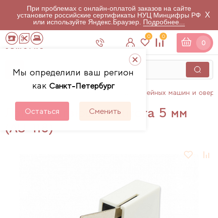
При проблемах с онлайн-оплатой заказов на сайте
X
установите российские сертификаты НУЦ Минцифры РФ
или используйте Яндекс.Браузер.
Подробнее...
0
0
0
Мы определили ваш регион
как
Санкт-Петербург
Главная
Каталог
Аксессуары для швейных машин и овер
Лапка шагающая Aurora 5 мм
Остаться
Сменить
(AU-118)