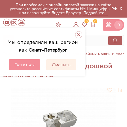
При проблемах с онлайн-оплатой заказов на сайте
X
установите российские сертификаты НУЦ Минцифры РФ
или используйте Яндекс.Браузер.
Подробнее...
0
0
0
Мы определили ваш регион
как
Санкт-Петербург
Главная
Каталог
Аксессуары для швейных машин и овер
Лапка с прозрачной подошвой
Остаться
Сменить
Bernina # 39C