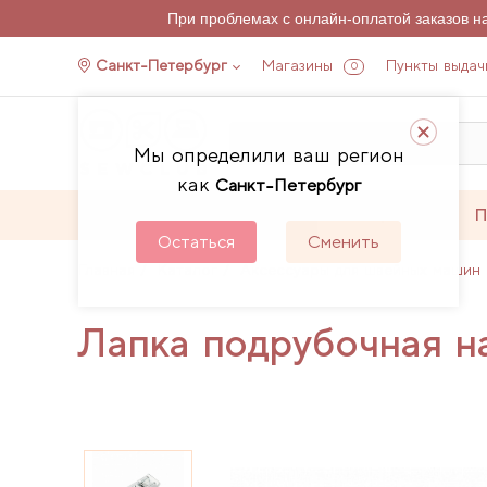
При проблемах с онлайн-оплатой заказов 
Санкт-Петербург
Магазины
Пункты выдач
0
Мы определили ваш регион
как
Санкт-Петербург
Каталог
Акции
П
Остаться
Сменить
Главная
Каталог
Аксессуары для швейных машин 
Лапка подрубочная н