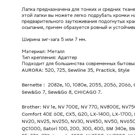
Лапка предназначена для тонких и средних ткан
этой лапки вы можете легко подрубать кромки на
предварительного заутюживания подогнутых крае
осыпания, причем образуется ровный и устойчивы
Ширина зиг-зага 5 или 7 мм.
Материал: Металл
Тип крепления: Адаптер
Подходит для большинства современных бытовы
AURORA: 520, 725, Sewline 35, Practick, Style
Bernette : 2082e, 10, 1080e, 2055, 2056, 2066, 
Sew&Go 7, Sew&Go 8, CHICAGO 7.
Brother: NV 1e, NV 700E, NV 770, NV800E, NV750
Comfort 40E 60E, CX5, G20, LX-1400, LX-1700, 
NV20, NV25, NV250, NV30, NV450, NV50, NV6
QC1000, Satori 100, 200, 300, 400, SM 340e, SM 3