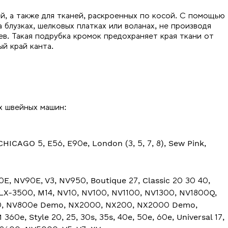
ей, а также для тканей, раскроенных по косой. С помощью
 блузках, шелковых платках или воланах, не производя
в. Такая подрубка кромок предохраняет края ткани от
й край канта.
х швейных машин:
CHICAGO 5, E56, E90e, London (3, 5, 7, 8), Sew Pink,
E, NV90E, V3, NV950, Boutique 27, Classic 20 30 40,
LX-3500, M14, NV10, NV100, NV1100, NV1300, NV1800Q,
50, NV800e Demo, NX2000, NX200, NX2000 Demo,
60e, Style 20, 25, 30s, 35s, 40e, 50e, 60e, Universal 17,