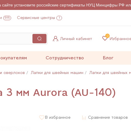
на сайте установите российские сертификаты НУЦ Минцифры РФ ил
и
Сервисные центры
595
1
0
Личный кабинет
Избранно
окупателям
Сотрудничество
Блог
и оверлоков
Лапки для швейных машин
Лапки для швейных 
а 3 мм Aurora (AU-140)
В избранное
Сравнение товаров