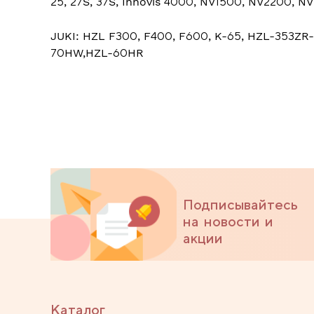
25, 27S, 37S, Innovis 4000, NV1500, NV2200, N
JUKI: HZL F300, F400, F600, K-65, HZL-353ZR
70HW,HZL-60HR
Подписывайтесь
на новости и
акции
Каталог