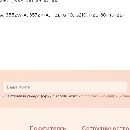
V2600, NV5000, V5, V7, XV
-A, 355ZW-A, 357ZP-A, HZL-G110, G210, HZL-80HP,HZL-
Отправляя данную форму вы соглашаетесь с
политикой конфиденциальн
Покупателям
Сотрудничество