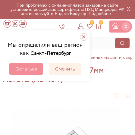
При проблемах с онлайн-оплатой заказов на сайте
X
установите российские сертификаты НУЦ Минцифры РФ
или используйте Яндекс.Браузер.
Подробнее...
0
0
0
Мы определили ваш регион
как
Санкт-Петербург
Главная
Каталог
Аксессуары для швейных машин и овер
Лапка оверлочная "G" 7мм
Остаться
Сменить
Aurora (AU-164)