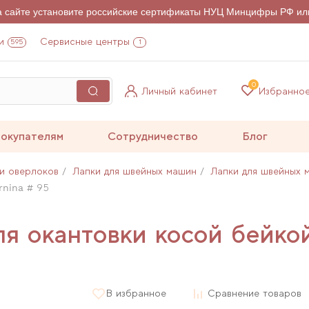
на сайте установите российские сертификаты НУЦ Минцифры РФ ил
и
Сервисные центры
595
1
0
Личный кабинет
Избранно
окупателям
Сотрудничество
Блог
и оверлоков
Лапки для швейных машин
Лапки для швейных 
rnina # 95
ля окантовки косой бейко
В избранное
Сравнение товаров