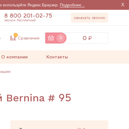
X
и используйте Яндекс.Браузер.
Подробнее...
8 800 201-02-75
заказать звонок
звонок бесплатный
0
0
е
Сравнение
0
О компании
Контакты
машин
й Bernina # 95