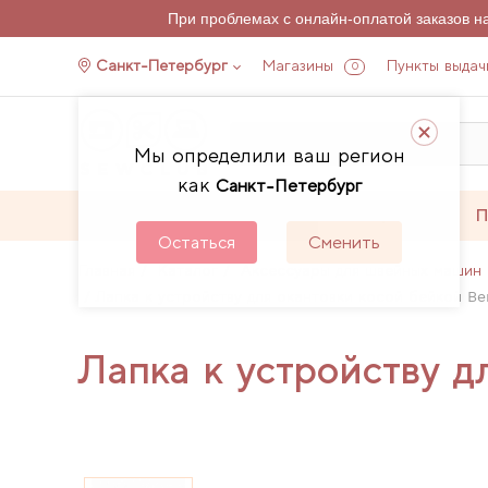
При проблемах с онлайн-оплатой заказов 
Санкт-Петербург
Магазины
Пункты выдач
0
Мы определили ваш регион
как
Санкт-Петербург
Каталог
Акции
П
Остаться
Сменить
Главная
Каталог
Аксессуары для швейных машин 
Лапка к устройству для окантовки косой бейкой Be
Лапка к устройству д