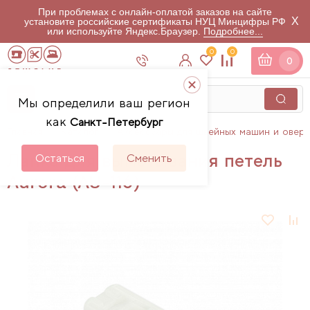
При проблемах с онлайн-оплатой заказов на сайте
X
установите российские сертификаты НУЦ Минцифры РФ
или используйте Яндекс.Браузер.
Подробнее...
0
0
0
Мы определили ваш регион
как
Санкт-Петербург
Главная
Каталог
Аксессуары для швейных машин и овер
Лапка для выметывания петель
Остаться
Сменить
Aurora (AU-116)