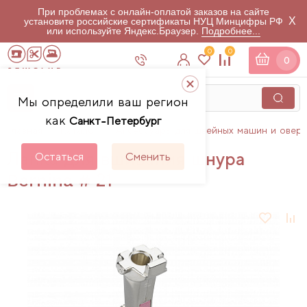
При проблемах с онлайн-оплатой заказов на сайте
X
установите российские сертификаты НУЦ Минцифры РФ
или используйте Яндекс.Браузер.
Подробнее...
0
0
0
Мы определили ваш регион
как
Санкт-Петербург
Главная
Каталог
Аксессуары для швейных машин и овер
Лапка для вшивания шнура
Остаться
Сменить
Bernina # 21