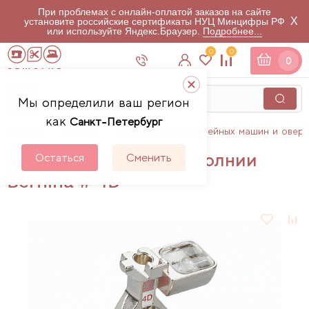
При проблемах с онлайн-оплатой заказов на сайте
X
установите российские сертификаты НУЦ Минцифры РФ
или используйте Яндекс.Браузер.
Подробнее...
0
0
0
Мы определили ваш регион
как
Санкт-Петербург
Главная
Каталог
Аксессуары для швейных машин и овер
Лапка для вшивания молнии
Остаться
Сменить
Bernina # 4D