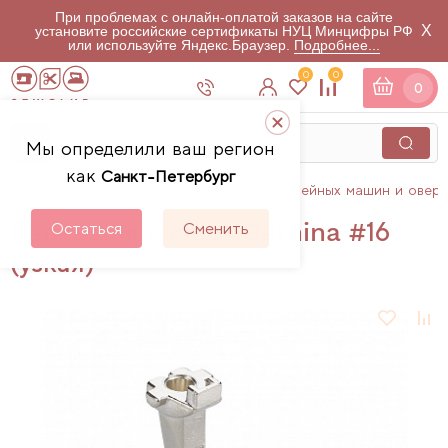
При проблемах с онлайн-оплатой заказов на сайте
X
установите российские сертификаты НУЦ Минцифры РФ
или используйте Яндекс.Браузер.
Подробнее...
0
0
0
Мы определили ваш регион
как
Санкт-Петербург
Главная
Каталог
Аксессуары для швейных машин и овер
Лапка для сборок Bernina #16
Остаться
Сменить
(узкая)