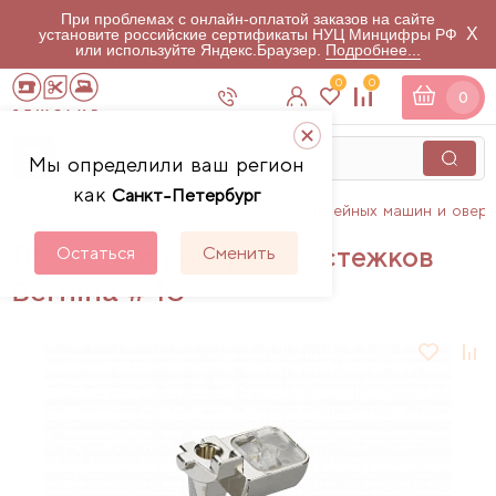
При проблемах с онлайн-оплатой заказов на сайте
X
установите российские сертификаты НУЦ Минцифры РФ
или используйте Яндекс.Браузер.
Подробнее...
0
0
0
Мы определили ваш регион
как
Санкт-Петербург
Главная
Каталог
Аксессуары для швейных машин и овер
Лапка для реверсных стежков
Остаться
Сменить
Bernina # 1C