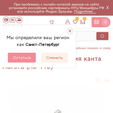
При проблемах с онлайн-оплатой заказов на сайте
X
установите российские сертификаты НУЦ Минцифры РФ
или используйте Яндекс.Браузер.
Подробнее...
0
0
0
Мы определили ваш регион
как
Санкт-Петербург
Главная
Каталог
Аксессуары для швейных машин и овер
Лапка для притачивания канта
Остаться
Сменить
Aurora (AU-145)