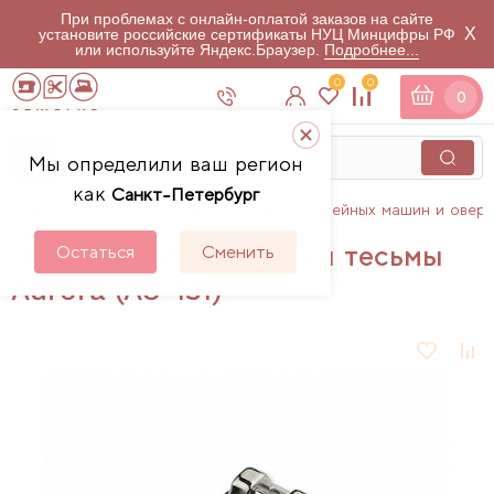
При проблемах с онлайн-оплатой заказов на сайте
X
установите российские сертификаты НУЦ Минцифры РФ
или используйте Яндекс.Браузер.
Подробнее...
0
0
0
Мы определили ваш регион
как
Санкт-Петербург
Главная
Каталог
Аксессуары для швейных машин и овер
Лапка для пришивания тесьмы
Остаться
Сменить
Aurora (AU-131)