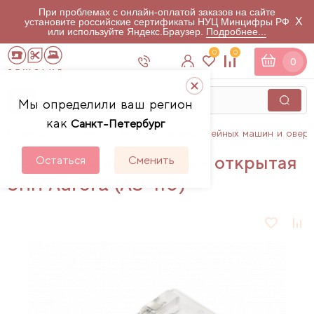
При проблемах с онлайн-оплатой заказов на сайте
X
установите российские сертификаты НУЦ Минцифры РФ
или используйте Яндекс.Браузер.
Подробнее...
0
0
0
Мы определили ваш регион
как
Санкт-Петербург
Главная
Каталог
Аксессуары для швейных машин и овер
Лапка для аппликаций открытая
Остаться
Сменить
5мм Aurora (AU-110)