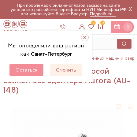
При проблемах с онлайн-оплатой заказов на сайте
X
установите российские сертификаты НУЦ Минцифры РФ
или используйте Яндекс.Браузер.
Подробнее...
0
0
0
Мы определили ваш регион
как
Санкт-Петербург
Главная
Каталог
Аксессуары для швейных машин и овер
Лапка для окантовки косой
Остаться
Сменить
бейкой без адаптера Aurora (AU-
148)