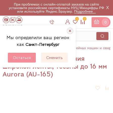
При проблемах с онлайн-оплатой заказов на сайте
X
установите российские сертификаты НУЦ Минцифры РФ
или используйте Яндекс.Браузер.
Подробнее...
0
0
0
Мы определили ваш регион
как
Санкт-Петербург
Главная
Каталог
Аксессуары для швейных машин и овер
Лапка для настрачивания
Остаться
Сменить
широкой ленты, тесьмы до 16 мм
Aurora (AU-165)