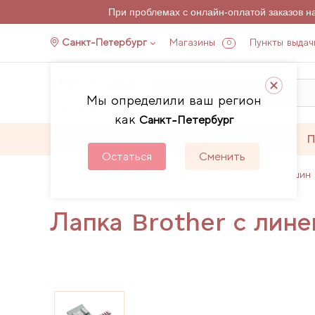
При проблемах с онлайн-оплатой заказов 
Санкт-Петербург
Магазины
Пункты выдач
0
Мы определили ваш регион
как
Санкт-Петербург
Каталог
Акции
П
Остаться
Сменить
Главная
Каталог
Аксессуары для швейных машин 
Лапка Brother с лине