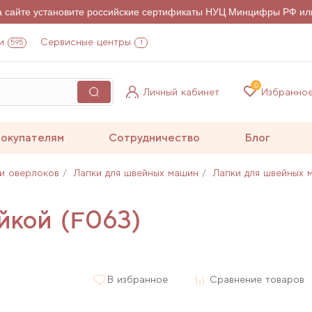
на сайте установите российские сертификаты НУЦ Минцифры РФ ил
и
Сервисные центры
595
1
0
Личный кабинет
Избранно
окупателям
Сотрудничество
Блог
и оверлоков
Лапки для швейных машин
Лапки для швейных 
йкой (F063)
В избранное
Сравнение товаров