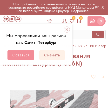
При проблемах с онлайн-оплатой заказов на сайте
X
установите российские сертификаты НУЦ Минцифры РФ
или используйте Яндекс.Браузер.
Подробнее...
0
0
0
Мы определили ваш регион
как
Санкт-Петербург
Главная
Каталог
Аксессуары для швейных машин и овер
Лапка Brother для вшивания
Остаться
Сменить
молнии и шнуров (F036N)