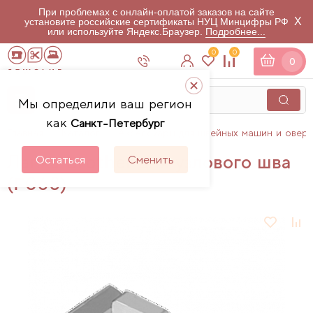
При проблемах с онлайн-оплатой заказов на сайте
X
установите российские сертификаты НУЦ Минцифры РФ
или используйте Яндекс.Браузер.
Подробнее...
0
0
0
Мы определили ваш регион
как
Санкт-Петербург
Главная
Каталог
Аксессуары для швейных машин и овер
Лапка Brother для узлового шва
Остаться
Сменить
(F068)