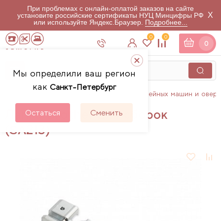
При проблемах с онлайн-оплатой заказов на сайте
X
установите российские сертификаты НУЦ Минцифры РФ
или используйте Яндекс.Браузер.
Подробнее...
0
0
0
Мы определили ваш регион
как
Санкт-Петербург
Главная
Каталог
Аксессуары для швейных машин и овер
Лапка Brother для сборок
Остаться
Сменить
(SA213)