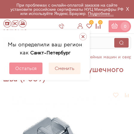
При проблемах с онлайн-оплатой заказов на сайте
X
установите российские сертификаты НУЦ Минцифры РФ
или используйте Яндекс.Браузер.
Подробнее...
0
0
0
Мы определили ваш регион
как
Санкт-Петербург
Главная
Каталог
Аксессуары для швейных машин и овер
Лапка Brother для ракушечного
Остаться
Сменить
шва (F039)