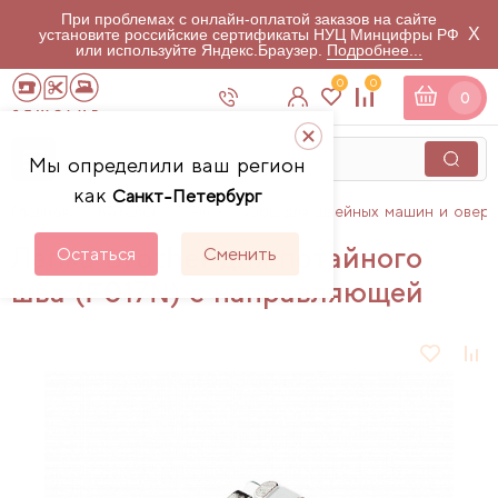
При проблемах с онлайн-оплатой заказов на сайте
X
установите российские сертификаты НУЦ Минцифры РФ
или используйте Яндекс.Браузер.
Подробнее...
0
0
0
Мы определили ваш регион
как
Санкт-Петербург
Главная
Каталог
Аксессуары для швейных машин и овер
Лапка Brother для потайного
Остаться
Сменить
шва (F017N) с направляющей