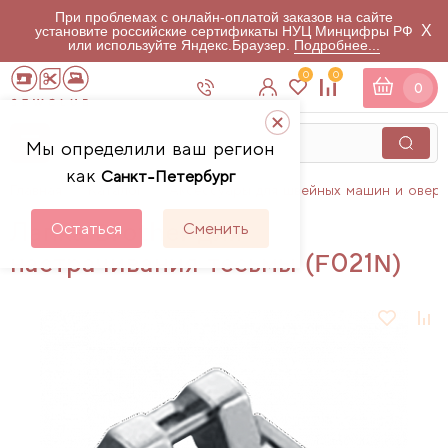
При проблемах с онлайн-оплатой заказов на сайте
X
установите российские сертификаты НУЦ Минцифры РФ
или используйте Яндекс.Браузер.
Подробнее...
0
0
0
Мы определили ваш регион
как
Санкт-Петербург
Главная
Каталог
Аксессуары для швейных машин и овер
Лапка Brother для
Остаться
Сменить
настрачивания тесьмы (F021N)