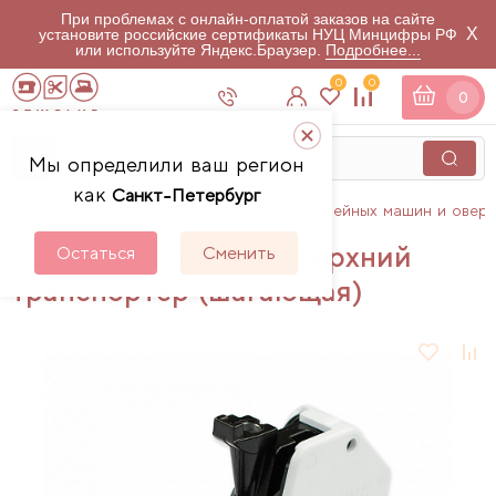
При проблемах с онлайн-оплатой заказов на сайте
X
установите российские сертификаты НУЦ Минцифры РФ
или используйте Яндекс.Браузер.
Подробнее...
0
0
0
Мы определили ваш регион
как
Санкт-Петербург
Главная
Каталог
Аксессуары для швейных машин и овер
Лапка Bernina # 50 верхний
Остаться
Сменить
транспортер (шагающая)