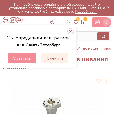
При проблемах с онлайн-оплатой заказов на сайте
X
установите российские сертификаты НУЦ Минцифры РФ
или используйте Яндекс.Браузер.
Подробнее...
0
0
0
Мы определили ваш регион
как
Санкт-Петербург
Главная
Каталог
Аксессуары для швейных машин и овер
Лапка Bernina # 4 для вшивания
Остаться
Сменить
молнии