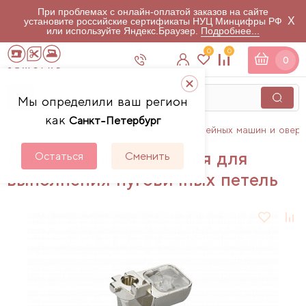
При проблемах с онлайн-оплатой заказов на сайте
X
установите российские сертификаты НУЦ Минцифры РФ
или используйте Яндекс.Браузер.
Подробнее...
0
0
0
Мы определили ваш регион
как
Санкт-Петербург
Главная
Каталог
Аксессуары для швейных машин и овер
Лапка Bernina # 3C для для
Остаться
Сменить
выполнения пуговичных петель