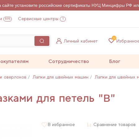
на сайте установите российские сертификаты НУЦ Минцифры РФ ил
и
Сервисные центры
595
1
0
Личный кабинет
Избранно
окупателям
Сотрудничество
Блог
и оверлоков
Лапки для швейных машин
Лапки для швейных 
азками для петель "B"
В избранное
Сравнение товаров