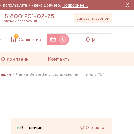
X
и используйте Яндекс.Браузер.
Подробнее...
8 800 201-02-75
заказать звонок
звонок бесплатный
0
0
е
Сравнение
0
О компании
Контакты
машин
Лапка Bernette с салазками для петель "B"
В наличии
0 отзывов