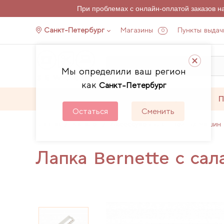
При проблемах с онлайн-оплатой заказов 
Санкт-Петербург
Магазины
Пункты выдач
0
Мы определили ваш регион
как
Санкт-Петербург
Каталог
Акции
П
Остаться
Сменить
Главная
Каталог
Аксессуары для швейных машин 
Лапка Bernette с сал