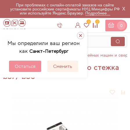
При проблемах с онлайн-оплатой заказов на сайте
X
установите российские сертификаты НУЦ Минцифры РФ
или используйте Яндекс.Браузер.
Подробнее...
0
0
0
Мы определили ваш регион
как
Санкт-Петербург
Главная
Каталог
Аксессуары для швейных машин и овер
Лапка Bernette прямого стежка
Остаться
Сменить
b37/ b38