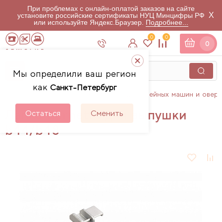
При проблемах с онлайн-оплатой заказов на сайте
X
установите российские сертификаты НУЦ Минцифры РФ
или используйте Яндекс.Браузер.
Подробнее...
0
0
0
Мы определили ваш регион
как
Санкт-Петербург
Главная
Каталог
Аксессуары для швейных машин и овер
Лапка Bernette для выпушки
Остаться
Сменить
b44/b48