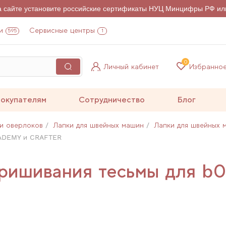
на сайте установите российские сертификаты НУЦ Минцифры РФ ил
и
Сервисные центры
595
1
0
Личный кабинет
Избранно
окупателям
Сотрудничество
Блог
и оверлоков
Лапки для швейных машин
Лапки для швейных 
CADEMY и CRAFTER
пришивания тесьмы для 