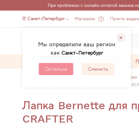
При проблемах с онлайн-оплатой заказов 
Санкт-Петербург
Магазины
Пункты выдач
0
Мы определили ваш регион
как
Санкт-Петербург
Каталог
Акции
П
Остаться
Сменить
Главная
Каталог
Аксессуары для швейных машин 
Лапка Bernette для пришивания тесьмы для b05 A
Лапка Bernette для 
CRAFTER