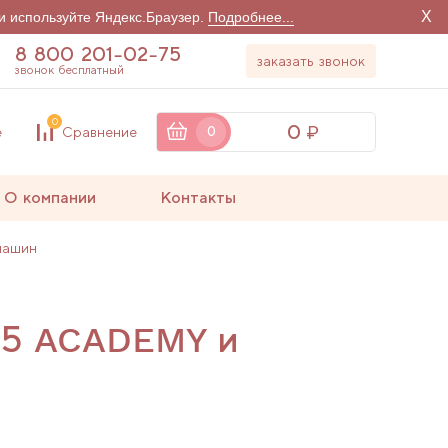
X
и используйте Яндекс.Браузер.
Подробнее...
8 800 201-02-75
заказать звонок
звонок бесплатный
0
0
е
Сравнение
0
О компании
Контакты
машин
b05 ACADEMY и