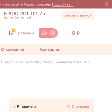
X
и используйте Яндекс.Браузер.
Подробнее...
8 800 201-02-75
заказать звонок
звонок бесплатный
0
0
е
Сравнение
0
О компании
Контакты
машин
Лапка Bernette для пришивания пуговиц "H"
В наличии
0 отзывов