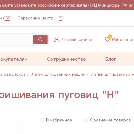
на сайте установите российские сертификаты НУЦ Минцифры РФ ил
и
Сервисные центры
595
1
0
Личный кабинет
Избранно
окупателям
Сотрудничество
Блог
и оверлоков
Лапки для швейных машин
Лапки для швейных 
пришивания пуговиц "H"
В избранное
Сравнение товаров