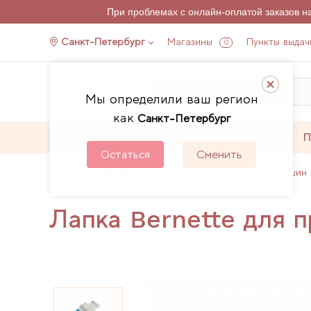
При проблемах с онлайн-оплатой заказов 
Санкт-Петербург
Магазины
Пункты выдач
0
Мы определили ваш регион
как
Санкт-Петербург
Каталог
Акции
П
Остаться
Сменить
Главная
Каталог
Аксессуары для швейных машин 
Лапка Bernette для 