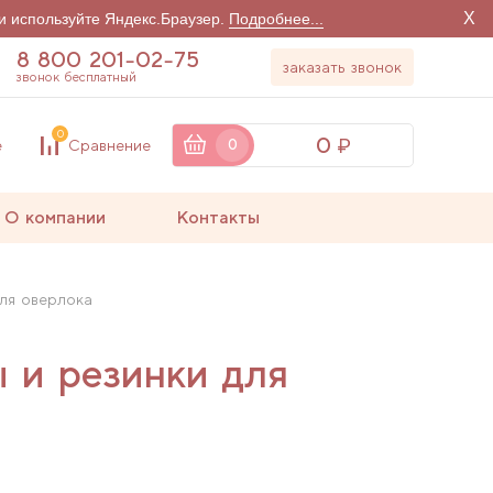
X
и используйте Яндекс.Браузер.
Подробнее...
8 800 201-02-75
заказать звонок
звонок бесплатный
0
0
е
Сравнение
0
О компании
Контакты
для оверлока
 и резинки для