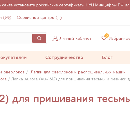
на сайте установите российские сертификаты НУЦ Минцифры РФ ил
и
Сервисные центры
595
1
0
Личный кабинет
Избранно
окупателям
Сотрудничество
Блог
и оверлоков
Лапки для оверлоков и распошивальных машин
ora
Лапка Aurora (AU-1612) для пришивания тесьмы и резинки 
2) для пришивания тесьмы