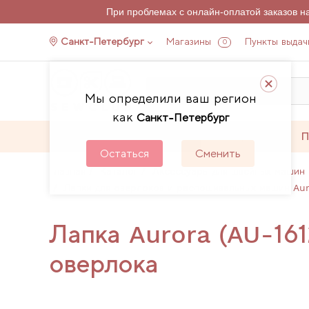
При проблемах с онлайн-оплатой заказов 
Санкт-Петербург
Магазины
Пункты выдач
0
Мы определили ваш регион
как
Санкт-Петербург
Каталог
Акции
П
Остаться
Сменить
Главная
Каталог
Аксессуары для швейных машин 
Лапки для оверлоков и распошивальных машин Aur
Лапка Aurora (AU-161
оверлока