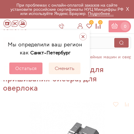
При проблемах с онлайн-оплатой заказов на сайте
X
установите российские сертификаты НУЦ Минцифры РФ
или используйте Яндекс.Браузер.
Подробнее...
0
0
0
Мы определили ваш регион
как
Санкт-Петербург
Главная
Каталог
Аксессуары для швейных машин и овер
Лапка Aurora (AU-1611) для
Остаться
Сменить
пришивания бисера, для
оверлока