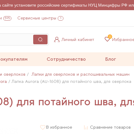
на сайте установите российские сертификаты НУЦ Минцифры РФ ил
и
Сервисные центры
595
1
0
Личный кабинет
Избранно
окупателям
Сотрудничество
Блог
и оверлоков
Лапки для оверлоков и распошивальных машин
ora
Лапка Aurora (AU-1608) для потайного шва, для оверлока
8) для потайного шва, дл
В избранное
Сравнение товаров