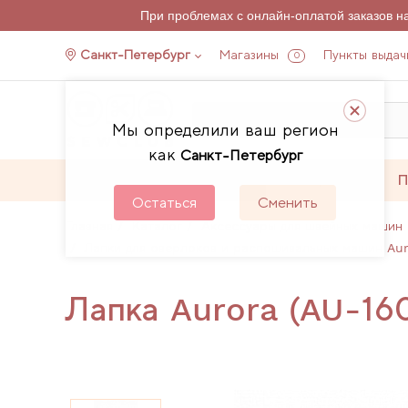
При проблемах с онлайн-оплатой заказов 
Санкт-Петербург
Магазины
Пункты выдач
0
Мы определили ваш регион
как
Санкт-Петербург
Каталог
Акции
П
Остаться
Сменить
Главная
Каталог
Аксессуары для швейных машин 
Лапки для оверлоков и распошивальных машин Aur
Лапка Aurora (AU-160