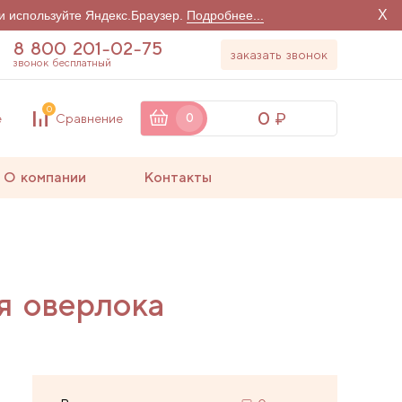
X
и используйте Яндекс.Браузер.
Подробнее...
8 800 201-02-75
заказать звонок
звонок бесплатный
0
0
е
Сравнение
0
О компании
Контакты
я оверлока