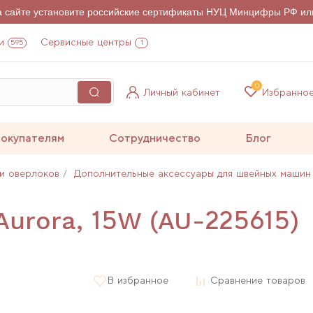
на сайте установите российские сертификаты НУЦ Минцифры РФ ил
и
Сервисные центры
595
1
0
Личный кабинет
Избранно
окупателям
Сотрудничество
Блог
и оверлоков
Дополнительные аксессуары для швейных машин
Aurora, 15W (AU-225615)
В избранное
Сравнение товаров