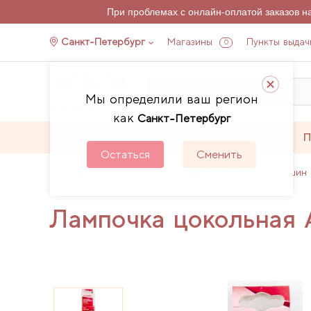
При проблемах с онлайн-оплатой заказов 
Санкт-Петербург
Магазины
Пункты выдач
0
Мы определили ваш регион
как
Санкт-Петербург
Каталог
Акции
П
Остаться
Сменить
Главная
Каталог
Аксессуары для швейных машин 
Лампочка цокольная 