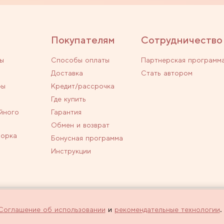
Покупателям
Сотрудничество
ы
Способы оплаты
Партнерская программ
Доставка
Стать автором
ры
Кредит/рассрочка
Где купить
йного
Гарантия
Обмен и возврат
ворка
Бонусная программа
Инструкции
личной офертой.
Политика конфиденциальн
Соглашение об использовании
и
рекомендательные технологии
.
 оформлении заказа через интернет-
Используем рекомендатель
сайта