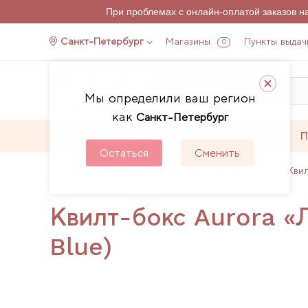
При проблемах с онлайн-оплатой заказов 
Санкт-Петербург
Магазины
Пункты выдач
0
Мы определили ваш регион
как
Санкт-Петербург
Каталог
Акции
П
Остаться
Сменить
Главная
Каталог
Аксессуары для пэчворка
Кви
Квилт-бокс Aurora «Л
Blue)