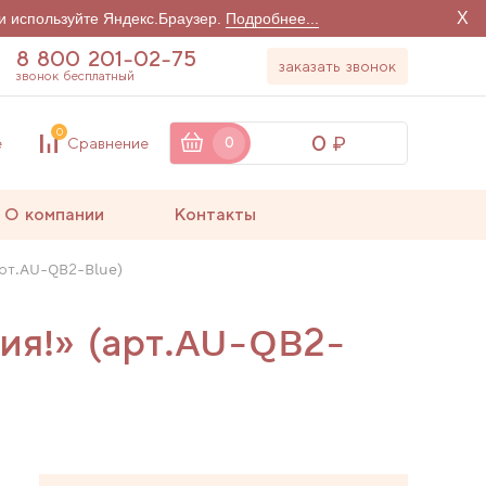
X
и используйте Яндекс.Браузер.
Подробнее...
8 800 201-02-75
заказать звонок
звонок бесплатный
0
0
е
Сравнение
0
О компании
Контакты
арт.AU-QB2-Blue)
гия!» (арт.AU-QB2-