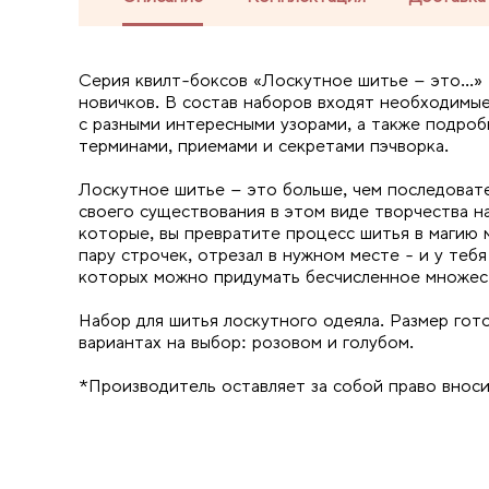
Серия квилт-боксов «Лоскутное шитье – это...»
новичков. В состав наборов входят необходимые
с разными интересными узорами, а также подроб
терминами, приемами и секретами пэчворка.
Лоскутное шитье – это больше, чем последовате
своего существования в этом виде творчества н
которые, вы превратите процесс шитья в магию м
пару строчек, отрезал в нужном месте - и у теб
которых можно придумать бесчисленное множест
Набор для шитья лоскутного одеяла. Размер гот
вариантах на выбор: розовом и голубом.
*Производитель оставляет за собой право вноси