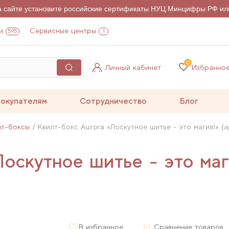
на сайте установите российские сертификаты НУЦ Минцифры РФ ил
и
Сервисные центры
595
1
0
Личный кабинет
Избранно
окупателям
Сотрудничество
Блог
лт-боксы
Квилт-бокс Aurora «Лоскутное шитье - это магия!» (
оскутное шитье - это ма
В избранное
Сравнение товаров