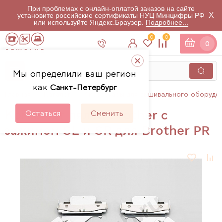
При проблемах с онлайн-оплатой заказов на сайте
X
установите российские сертификаты НУЦ Минцифры РФ
или используйте Яндекс.Браузер.
Подробнее...
0
0
0
Мы определили ваш регион
как
Санкт-Петербург
Главная
Каталог
Аксессуары для вышивального оборудо
Комплект пялец Brother с
Остаться
Сменить
зажимом SL и SR для Brother PR