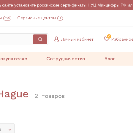
на сайте установите российские сертификаты НУЦ Минцифры РФ ил
и
Сервисные центры
595
1
0
Личный кабинет
Избранно
окупателям
Сотрудничество
Блог
Hague
2
товаров
ю