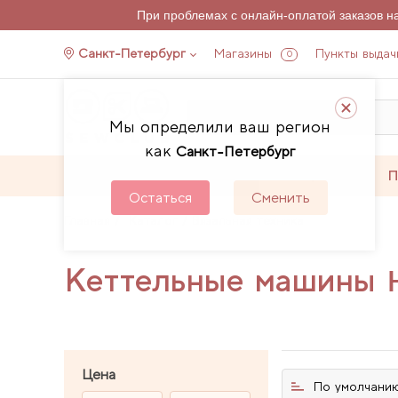
При проблемах с онлайн-оплатой заказов 
Санкт-Петербург
Магазины
Пункты выдач
0
Мы определили ваш регион
как
Санкт-Петербург
Каталог
Акции
П
Остаться
Сменить
Главная
Каталог
Вязальная техника
Кеттельные машины 
Цена
По умолчани