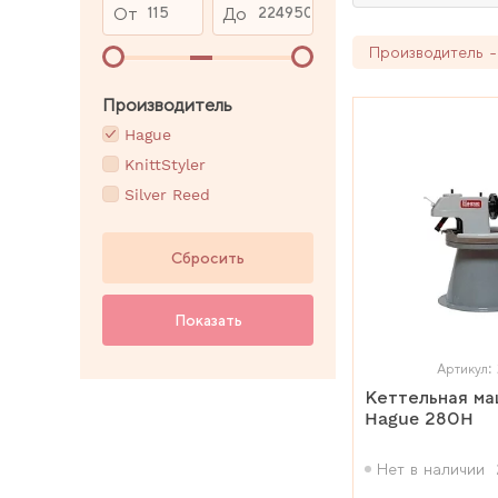
От
До
Производитель -
Производитель
Hague
KnittStyler
Silver Reed
Сбросить
Показать
Артикул:
Кеттельная м
Hague 280H
Нет в наличии