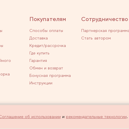
Покупателям
Сотрудничество
ы
Способы оплаты
Партнерская программ
Доставка
Стать автором
ры
Кредит/рассрочка
Где купить
йного
Гарантия
Обмен и возврат
ворка
Бонусная программа
Инструкции
личной офертой.
Политика конфиденциальн
Соглашение об использовании
и
рекомендательные технологии
.
 оформлении заказа через интернет-
Используем рекомендатель
сайта