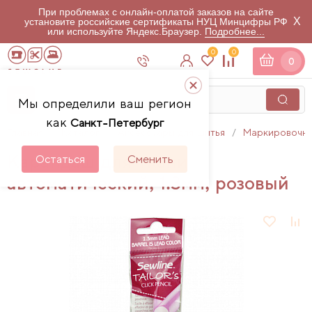
При проблемах с онлайн-оплатой заказов на сайте
X
установите российские сертификаты НУЦ Минцифры РФ
или используйте Яндекс.Браузер.
Подробнее...
0
0
0
Мы определили ваш регион
как
Санкт-Петербург
Главная
Каталог
Аксессуары для шитья
Маркировочны
Карандаш для ткани
Остаться
Сменить
автоматический, 1.3мм, розовый