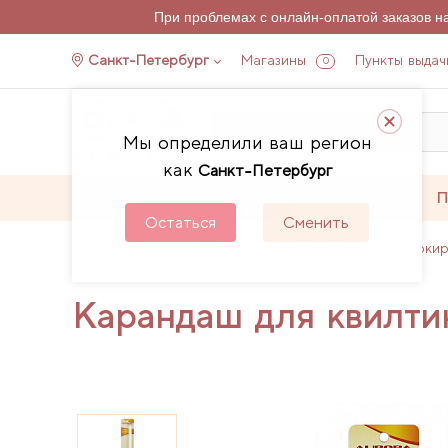
При проблемах с онлайн-оплатой заказов 
Санкт-Петербург
Магазины
Пункты выдач
0
Мы определили ваш регион
как
Санкт-Петербург
Каталог
Акции
П
Остаться
Сменить
Главная
Каталог
Аксессуары для шитья
Маркир
Карандаш для квилти