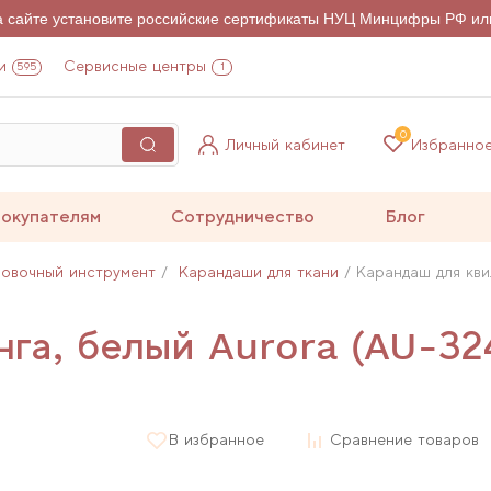
на сайте установите российские сертификаты НУЦ Минцифры РФ ил
и
Сервисные центры
595
1
0
Личный кабинет
Избранно
окупателям
Сотрудничество
Блог
овочный инструмент
Карандаши для ткани
Карандаш для кви
нга, белый Aurora (AU-32
В избранное
Сравнение товаров