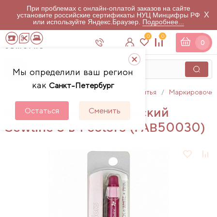
При проблемах с онлайн-оплатой заказов на сайте
X
установите российские сертификаты НУЦ Минцифры РФ
или используйте Яндекс.Браузер.
Подробнее...
0
0
0
Мы определили ваш регион
как
Санкт-Петербург
Главная
Каталог
Аксессуары для шитья
Маркировочны
Карандаш автоматический
Остаться
Сменить
Sewline 3 в 1 colors (FAB50030)