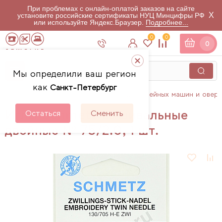
При проблемах с онлайн-оплатой заказов на сайте
X
установите российские сертификаты НУЦ Минцифры РФ
или используйте Яндекс.Браузер.
Подробнее...
0
0
0
Мы определили ваш регион
как
Санкт-Петербург
Главная
Каталог
Аксессуары для швейных машин и овер
Иглы Schmetz вышивальные
Остаться
Сменить
двойные № 75/2.0, 1 шт.