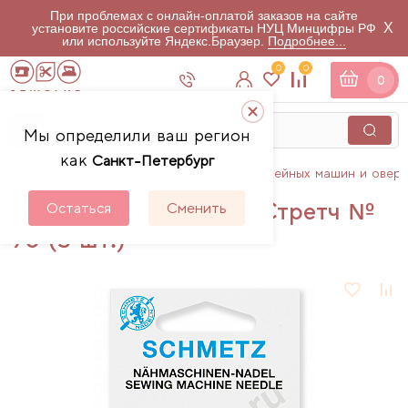
При проблемах с онлайн-оплатой заказов на сайте
X
установите российские сертификаты НУЦ Минцифры РФ
или используйте Яндекс.Браузер.
Подробнее...
0
0
0
Мы определили ваш регион
как
Санкт-Петербург
Главная
Каталог
Аксессуары для швейных машин и овер
Иглы Schmetz супер Стретч №
Остаться
Сменить
90 (5 шт.)