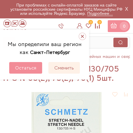
При проблемах с онлайн-оплатой заказов на сайте
X
установите российские сертификаты НУЦ Минцифры РФ
или используйте Яндекс.Браузер.
Подробнее...
0
0
0
Мы определили ваш регион
как
Санкт-Петербург
Главная
Каталог
Аксессуары для швейных машин и овер
Иглы Schmetz стретч 130/705
Остаться
Сменить
H-S №65(2), 75(2), 90(1) 5шт.