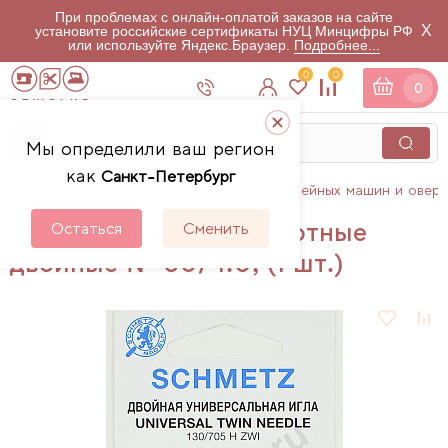
При проблемах с онлайн-оплатой заказов на сайте
X
установите российские сертификаты НУЦ Минцифры РФ
или используйте Яндекс.Браузер.
Подробнее...
0
0
0
Мы определили ваш регион
как
Санкт-Петербург
Главная
Каталог
Аксессуары для швейных машин и овер
Иглы Schmetz стандартные
Остаться
Сменить
двойные № 80/4.0, (1 шт.)